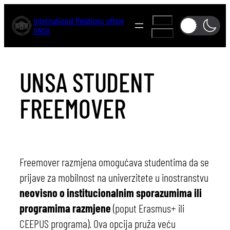
Skip
International Relations office
A-
to
UNSA
A+
content
UNSA STUDENT
FREEMOVER
Freemover razmjena omogućava studentima da se
prijave za mobilnost na univerzitete u inostranstvu
neovisno o institucionalnim sporazumima ili
programima razmjene
(poput Erasmus+ ili
CEEPUS programa). Ova opcija pruža veću