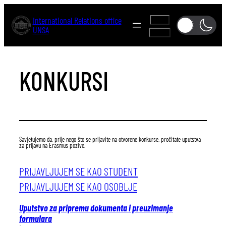
Skip
International Relations office
A-
to
UNSA
A+
content
KONKURSI
Savjetujemo da, prije nego što se prijavite na otvorene konkurse, pročitate uputstva
za prijavu na Erasmus pozive.
PRIJAVLJUJEM SE KAO STUDENT
PRIJAVLJUJEM SE KAO OSOBLJE
Uputstvo za pripremu dokumenta i preuzimanje
formulara